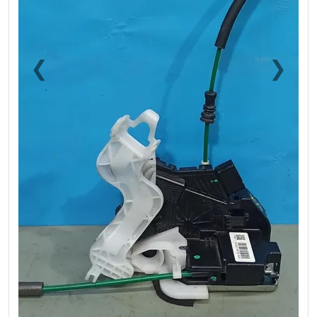
❮
❯
Previous
Next