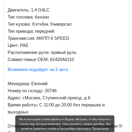
Двигатель: 1.4 G4LC
Тип топлива: бензин
Тип кузова: Хэтчбек Универсал
Тип привода: передний
Трансмиссия: МКПП 6 SPEED
Цвет: PAE
Расположение руля: правый руль
Совместимые OEM: 81420A6110
Возможно подойдет на 2 авто
Менеджер:
Евгений
Номер по складу: 20746
Адрес:
г.Москва, Ступинский проезд, д 6
Время работы:
С 11:00 до 20:00 без перерыва и
выходных
Мы используем cookie-файлы и Яндекс Метрику, чтобы получить
статистику, которая помогает нам улучшить сервис для Вас. Вы
Отправка во все регионы Транспортными компаниями !!!
можете изменить cookie в настройках браузера. Продолжая