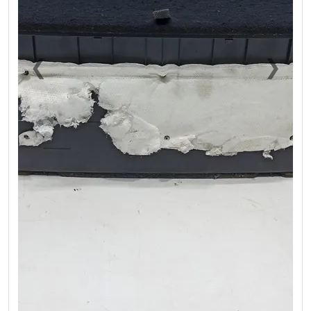
❮
❯
Previous
Next