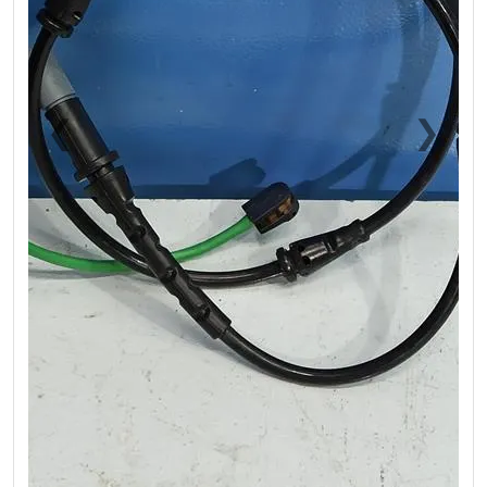
❮
❯
Previous
Next