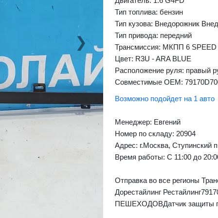
Двигатель: 1.6 G4FD
Тип топлива: бензин
Тип кузова: Внедорожник Вне
Тип привода: передний
❯
Next
Трансмиссия: МКПП 6 SPEED
Цвет: R3U - ARA BLUE
Расположение руля: правый р
Совместимые OEM: 79170D70
Возможно подойдет на 1 авто
Менеджер:
Евгений
Номер по складу: 20904
Адрес:
г.Москва, Ступинский п
Время работы:
С 11:00 до 20:
Отправка во все регионы Тран
Дорестайлинг Рестайлинг
ПЕШЕХОДОВДатчик защиты 