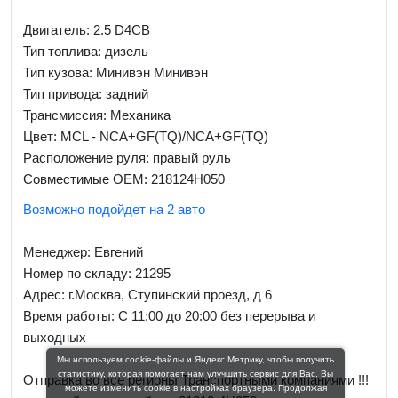
Двигатель: 2.5 D4CB
Тип топлива: дизель
Тип кузова: Минивэн Минивэн
Тип привода: задний
Трансмиссия: Механика
Цвет: MCL - NCA+GF(TQ)/NCA+GF(TQ)
Расположение руля: правый руль
Совместимые OEM: 218124H050
Возможно подойдет на 2 авто
Менеджер:
Евгений
Номер по складу: 21295
Адрес:
г.Москва, Ступинский проезд, д 6
Время работы:
С 11:00 до 20:00 без перерыва и
выходных
Мы используем cookie-файлы и Яндекс Метрику, чтобы получить
статистику, которая помогает нам улучшить сервис для Вас. Вы
Отправка во все регионы Транспортными компаниями !!!
можете изменить cookie в настройках браузера. Продолжая