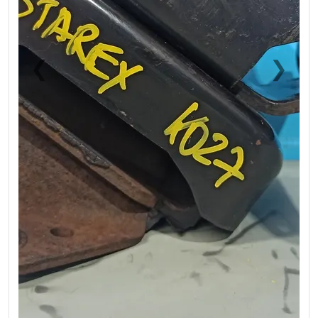
❮
❯
Previous
Next