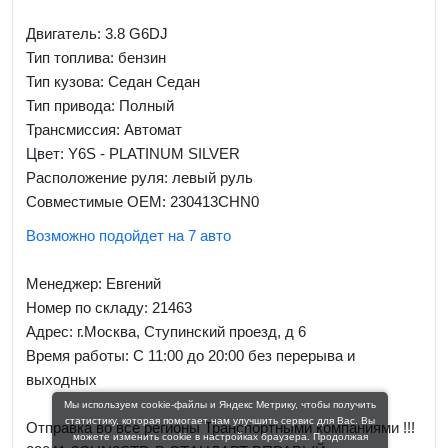
Двигатель: 3.8 G6DJ
Тип топлива: бензин
Тип кузова: Седан Седан
Тип привода: Полный
Трансмиссия: Автомат
Цвет: Y6S - PLATINUM SILVER
Расположение руля: левый руль
Совместимые OEM: 230413CHN0
Возможно подойдет на 7 авто
Менеджер:
Евгений
Номер по складу: 21463
Адрес:
г.Москва, Ступинский проезд, д 6
Время работы:
С 11:00 до 20:00 без перерыва и
выходных
Мы используем cookie-файлы и Яндекс Метрику, чтобы получить
статистику, которая помогает нам улучшить сервис для Вас. Вы
Отправка во все регионы Транспортными компаниями !!!
можете изменить cookie в настройках браузера. Продолжая