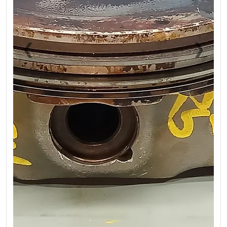
❮
❯
Previous
Next