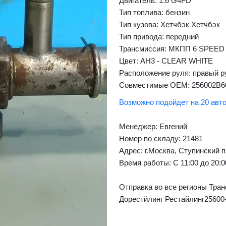
Двигатель: 1.6 G4FD
Тип топлива: бензин
Тип кузова: Хетчбэк Хетчбэк
Тип привода: передний
❯
Next
Трансмиссия: МКПП 6 SPEED
Цвет: AH3 - CLEAR WHITE
Расположение руля: правый р
Совместимые OEM: 256002B6
Возможно подойдет на 20 авт
Менеджер:
Евгений
Номер по складу: 21481
Адрес:
г.Москва, Ступинский п
Время работы:
С 11:00 до 20:
Отправка во все регионы Тран
Дорестйлинг Рестайлинг25600