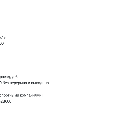
уль
00
о
роезд, д 6
00 без перерыва и выходных
спортными компаниями !!!
-2B600