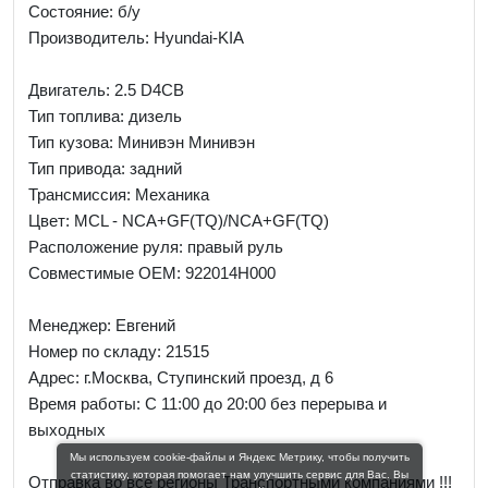
Состояние: б/у
Производитель: Hyundai-KIA
Двигатель: 2.5 D4CB
Тип топлива: дизель
Тип кузова: Минивэн Минивэн
Тип привода: задний
Трансмиссия: Механика
Цвет: MCL - NCA+GF(TQ)/NCA+GF(TQ)
Расположение руля: правый руль
Совместимые OEM: 922014H000
Менеджер:
Евгений
Номер по складу: 21515
Адрес:
г.Москва, Ступинский проезд, д 6
Время работы:
С 11:00 до 20:00 без перерыва и
выходных
Мы используем cookie-файлы и Яндекс Метрику, чтобы получить
статистику, которая помогает нам улучшить сервис для Вас. Вы
Отправка во все регионы Транспортными компаниями !!!