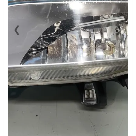
❮
❯
Previous
Next