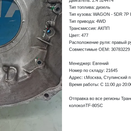
Двигатель: 2.4 5244T4
Тип топлива: дизель
Тип кузова: WAGON - 5DR 7P
Тип привода: 4WD
❯
Next
Трансмиссия: АКПП
Цвет: 477
Расположение руля: правый р
Совместимые OEM: 30783229 
Менеджер:
Евгений
Номер по складу: 21645
Адрес:
г.Москва, Ступинский п
Время работы:
С 11:00 до 20:
Отправка во все регионы Тран
колоколTF-80SC