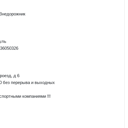
 Внедорожник
уль
36050326
роезд, д 6
00 без перерыва и выходных
спортными компаниями !!!