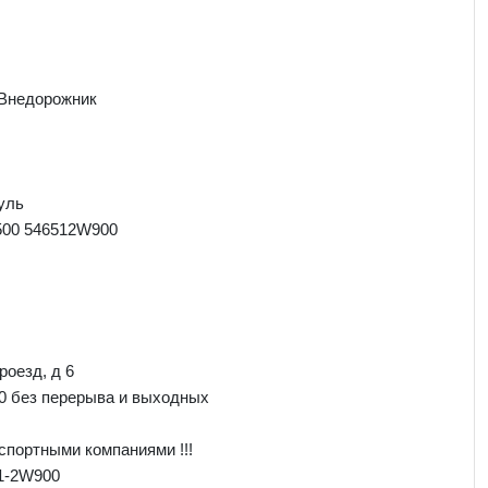
 Внедорожник
уль
00 546512W900
роезд, д 6
00 без перерыва и выходных
спортными компаниями !!!
51-2W900