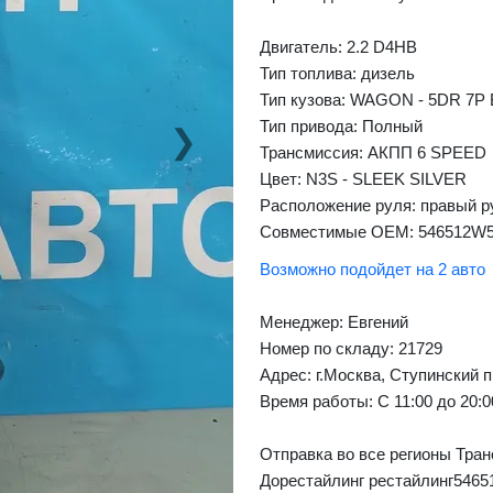
Двигатель: 2.2 D4HB
Тип топлива: дизель
Тип кузова: WAGON - 5DR 7P
Тип привода: Полный
❯
Next
Трансмиссия: AКПП 6 SPEED
Цвет: N3S - SLEEK SILVER
Расположение руля: правый р
Совместимые OEM: 546512W5
Возможно подойдет на 2 авто
Менеджер:
Евгений
Номер по складу: 21729
Адрес:
г.Москва, Ступинский п
Время работы:
С 11:00 до 20:
Отправка во все регионы Тран
Дорестайлинг рестайлинг546