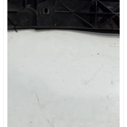
❮
❯
Previous
Next