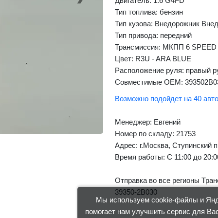
Next
Двигатель: 1.6 G4FD
Тип топлива: бензин
Тип кузова: Внедорожник Вне
Тип привода: передний
Трансмиссия: МКПП 6 SPEED
Цвет: R3U - ARA BLUE
Расположение руля: правый р
Совместимые OEM: 393502B0
Возможно подойдет на 40 авт
Менеджер:
Евгений
Номер по складу: 21753
Адрес:
г.Москва, Ступинский п
Время работы:
С 11:00 до 20:
Отправка во все регионы Тран
39350-2B030
Мы используем cookie-файлы и Янде
помогает нам улучшить сервис для Вас