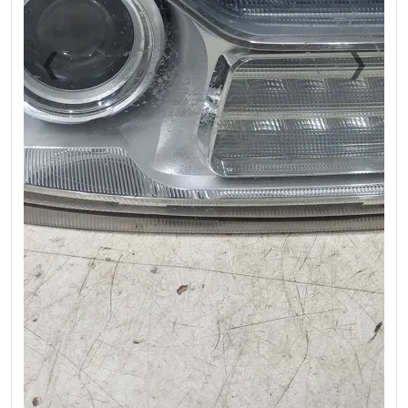
❮
❯
Previous
Next