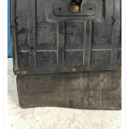
❮
❯
Previous
Next