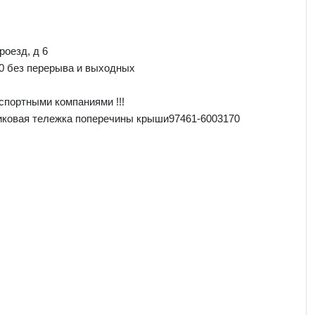
роезд, д 6
00 без перерыва и выходных
спортными компаниями !!!
иковая тележка поперечины крыши97461-6003170