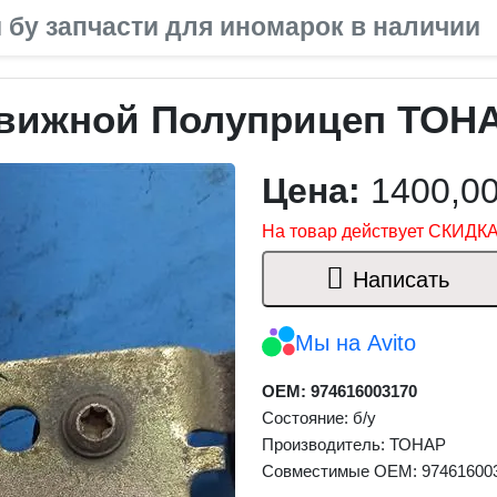
 бу запчасти для иномарок в наличии
вижной Полуприцеп ТОН
Цена:
1400,0
На товар действует СКИДКА
Написать
Мы на Avito
OEM: 974616003170
Состояние: б/у
Производитель: ТОНАР
Совместимые OEM: 97461600